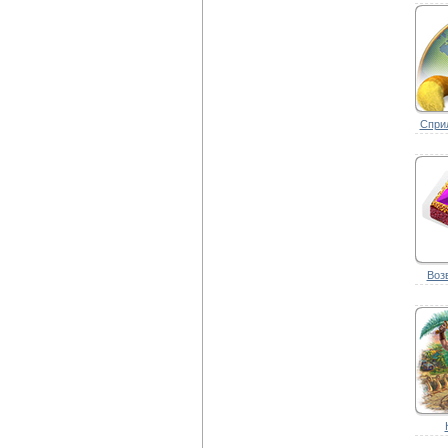
Сприл
Воз