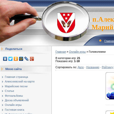
п.Алек
Марий
Главна
Поделиться
Главная
»
Онлайн игры
» Головоломки
В категории игр
:
21
Показано игр
:
1-18
Сортировать по
:
Дате
·
Названию
·
Рейтингу
Меню сайта
Главная страница
Алексеевский на карте
Марийские песни
Статьи
Фотоальбомы
Доска объявлений
Онлайн игры
Гостевая книга