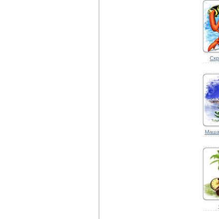
Скр
Маша.