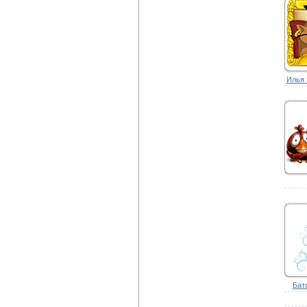
Илья 
Бат