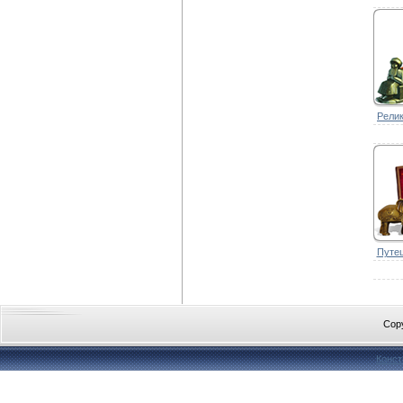
Рели
Путеш
Cop
Конст