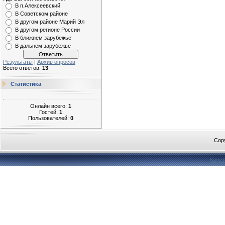
В п.Алексеевский
В Советском районе
В другом районе Марий Эл
В другом регионе России
В ближнем зарубежье
В дальнем зарубежье
Результаты
|
Архив опросов
Всего ответов:
13
Статистика
Онлайн всего:
1
Гостей:
1
Пользователей:
0
Cop
Конст