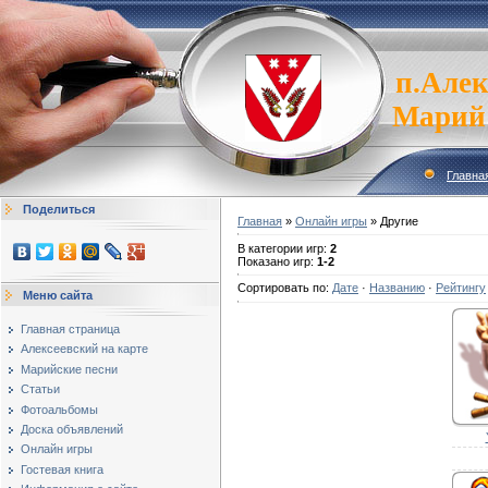
п.Алек
Марий
Главна
Поделиться
Главная
»
Онлайн игры
» Другие
В категории игр
:
2
Показано игр
:
1-2
Сортировать по
:
Дате
·
Названию
·
Рейтингу
Меню сайта
Главная страница
Алексеевский на карте
Марийские песни
Статьи
Фотоальбомы
Доска объявлений
Онлайн игры
Гостевая книга