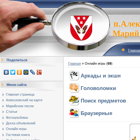
п.Алек
Марий
Главна
Поделиться
Главная
»
Онлайн игры
(
69
)
Аркады и экшн
Меню сайта
Головоломки
Главная страница
Поиск предметов
Алексеевский на карте
Марийские песни
Статьи
Браузерные
Фотоальбомы
Доска объявлений
Онлайн игры
Гостевая книга