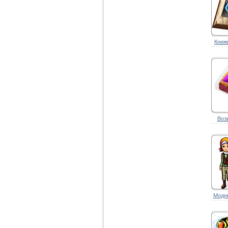
Книжн
Воз
Модны