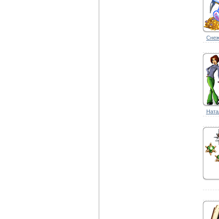
Снеж
Натал