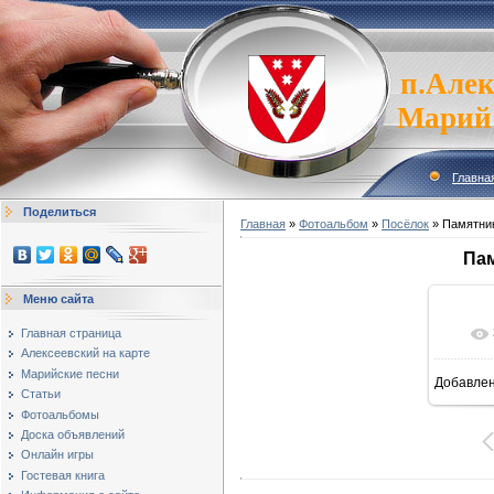
п.Алек
Марий
Главна
Поделиться
Главная
»
Фотоальбом
»
Посёлок
» Памятни
Пам
Меню сайта
Главная страница
Алексеевский на карте
Марийские песни
Добавле
1
Статьи
Фотоальбомы
Доска объявлений
Онлайн игры
Гостевая книга