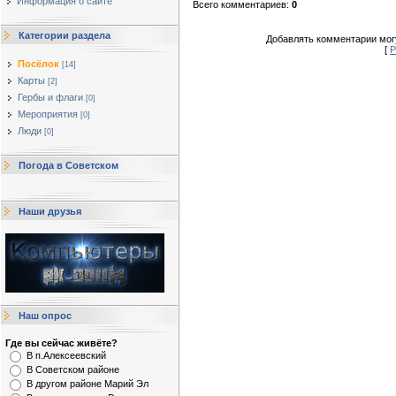
Информация о сайте
Всего комментариев
:
0
Категории раздела
Добавлять комментарии могу
[
Р
Посёлок
[14]
Карты
[2]
Гербы и флаги
[0]
Мероприятия
[0]
Люди
[0]
Погода в Советском
Наши друзья
Наш опрос
Где вы сейчас живёте?
В п.Алексеевский
В Советском районе
В другом районе Марий Эл