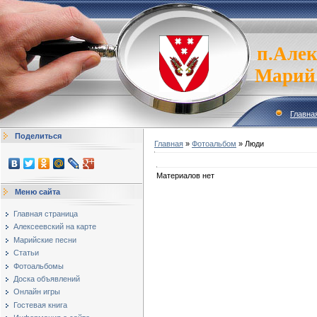
п.Алек
Марий
Главна
Поделиться
Главная
»
Фотоальбом
» Люди
Материалов нет
Меню сайта
Главная страница
Алексеевский на карте
Марийские песни
Статьи
Фотоальбомы
Доска объявлений
Онлайн игры
Гостевая книга